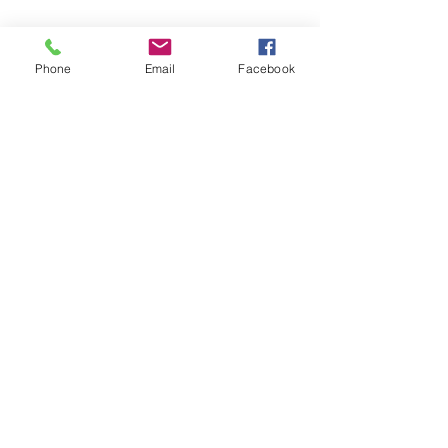
Phone
Email
Facebook
Subscribe Form
Stay up to date