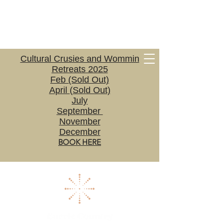
Cultural Crusies and Wommin
Retreats 2025
Feb (Sold Out)
April (Sold Out)
July
September
November
December
BOOK HERE