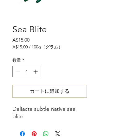
Sea Blite
価
A$15.00
格
A$15.00
/
100g（グラム）
100g
ご
数量
*
と
に
A$15.00
カートに追加する
Deliacte subtle native sea
blite