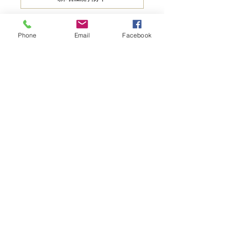
立即訂購
Phone
Email
Facebook
Native Karkalla sold 100g
or 1kg
Perfect - cooked or fresh,
slightly salty
Subscribe Form
Stay up to date