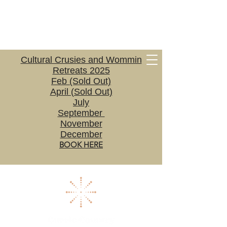
Cultural Crusies and Wommin
Retreats 2025
Feb (Sold Out)
April (Sold Out)
July
September
November
December
BOOK HERE