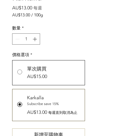
價
AU$13.00
每週
格
AU$13.00
/
100g
每
100
數量
*
公
克
之
價
價格選項
*
格
為
AU$13.00
單次購買
AU$15.00
Karkalla
Subscribe save 15%
AU$13.00
每週直到取消為止
新增至購物車